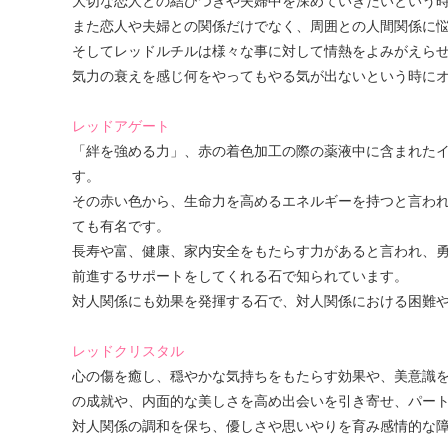
大切な恋人との結びつきや夫婦中を深めていきたいという
また恋人や夫婦との関係だけでなく、周囲との人間関係に
そしてレッドルチルは様々な事に対して情熱をよみがえら
気力の衰えを感じ何をやってもやる気が出ないという時に
レッドアゲート
「絆を強める力」、赤の着色加工の際の薬液中に含まれた
す。
その赤い色から、生命力を高めるエネルギーを持つと言わ
ても有名です。
長寿や富、健康、家内安全をもたらす力があると言われ、
前進するサポートをしてくれる石で知られています。
対人関係にも効果を発揮する石で、対人関係における困難
レッドクリスタル
心の傷を癒し、穏やかな気持ちをもたらす効果や、美意識
の成就や、内面的な美しさを高め出会いを引き寄せ、パー
対人関係の調和を保ち、優しさや思いやりを育み感情的な