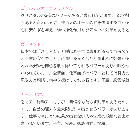
ゴールデンオーラクリスタル
クリスタルの2倍のパワーがあると言われています。金の特
もあると言われます。持つ人のオーラの穴を修復する力が
心に安らぎを与え、強い浄化作用や邪気払いの効果があると
ガーネット
日本では「ざくろ石」と呼ばれ子宝に恵まれる石でも有名
とも古い宝石で、とくに血行を良くしたり血止めの効果が
われ不安や恐怖心を取り除いてくれるパワーがあり不眠や
いわれています。愛情面、仕事面でのパワーとしては努力
忍耐力と頑張り精神を授けてくれる石です。子宝。恋愛成
カーネリアン
忍耐力、行動力、および、自信をもたらす効果があるため
くし、自己の能力を最大限に引き出させるパワーがありま
す。仕事で今ひとつ結果が出せない人や学業の成績など上
言われています。子宝。安産。家庭円満。復縁。