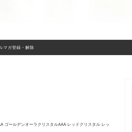
ルマガ登録・解除
sブレスレット
天然石アート
ブローチ
チャーム
浄化用品
AA ゴールデンオーラクリスタルAAA レッドクリスタル レッ