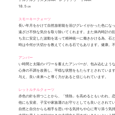
18.５㎝
スモーキークォーツ
長い年月をかけて自然放射能を浴びグレイがかった色にな
遠ざけ不快な気分を取り除いてくれます。また体内時計の
ち主に安定した波動を送って精神統一に働きかける為、石
時は今何が大切かを教えてくれる石でもあります。健康。
アンバー
い時間と太陽のパワーを蓄えたアンバーが、包み込むよう
心身の不調を改善し、平穏な状態をもたらすとされています
与え、良い未来へと導く力があると信じられています。
レットルチルクォーツ
赤色の針を持つことから、「情熱」を高めるともいわれ、
他にも安産、子宝や家族運のお守りとしても良いとされて
自然と自分からも相手を思いやる気持ちや心に寄り添う気