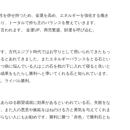
性を併せ持つため、金運を高め、エネルギーを強化する働き
あり、トータルで持ち主のバランスを整えていきます。
言われます。 金運UP。商売繁盛。財運を呼び込む。
です。古代エジプト時代ではお守りとして用いられてきたもっ
あるとあれてきました。またエネルギーバランスをとる石とい
うつ病に悩んでいる人はこの石を枕の下に入れて寝ると良いと
の成果をもたらし勝利へと導いてくれる石と知られています。
就。ライバル勝利。
、あらゆる願望成就に効果があるといわれている石。失敗をな
す。また人の悪意や嫉妬をはねのける力と勇気を与えてくれま
がらない人にもお勧めです。勝利に勝つ「赤色」で勝利石とも