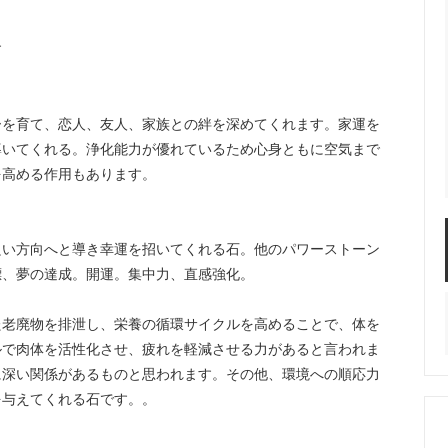
す
ーを育て、恋人、友人、家族との絆を深めてくれます。家運を
導いてくれる。浄化能力が優れているため心身ともに空気まで
を高める作用もあります。
良い方向へと導き幸運を招いてくれる石。他のパワーストーン
標、夢の達成。開運。集中力、直感強化。
た老廃物を排泄し、栄養の循環サイクルを高めることで、体を
ルで肉体を活性化させ、疲れを軽減させる力があると言われま
に深い関係があるものと思われます。その他、環境への順応力
を与えてくれる石です。。