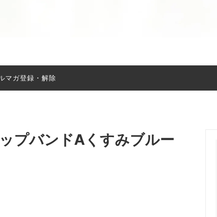
ルマガ登録・解除
sブレスレット
天然石アート
ブローチ
チャーム
浄化用品
ストラップバンドAくすみブルー