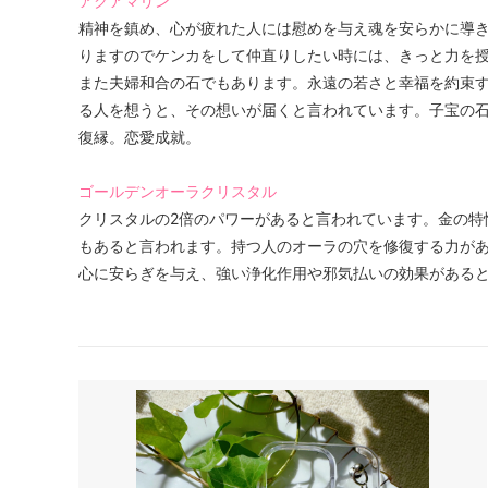
アクアマリン
精神を鎮め、心が疲れた人には慰めを与え魂を安らかに導
りますのでケンカをして仲直りしたい時には、きっと力を
また夫婦和合の石でもあります。永遠の若さと幸福を約束
る人を想うと、その想いが届くと言われています。子宝の
復縁。恋愛成就。
ゴールデンオーラクリスタル
クリスタルの2倍のパワーがあると言われています。金の特
もあると言われます。持つ人のオーラの穴を修復する力が
心に安らぎを与え、強い浄化作用や邪気払いの効果があると