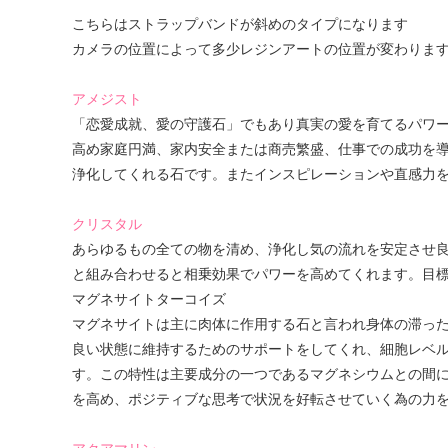
こちらはストラップバンドが斜めのタイプになります
カメラの位置によって多少レジンアートの位置が変わりま
アメジスト
「恋愛成就、愛の守護石」でもあり真実の愛を育てるパワ
高め家庭円満、家内安全または商売繁盛、仕事での成功を
浄化してくれる石です。またインスピレーションや直感力
クリスタル
あらゆるもの全ての物を清め、浄化し気の流れを安定させ
と組み合わせると相乗効果でパワーを高めてくれます。目
マグネサイトターコイズ
マグネサイトは主に肉体に作用する石と言われ身体の滞っ
良い状態に維持するためのサポートをしてくれ、細胞レベ
す。この特性は主要成分の一つであるマグネシウムとの間
を高め、ポジティブな思考で状況を好転させていく為の力